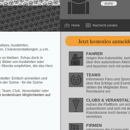
mehr
Home
Nachricht senden
Jetzt kostenlos anmeld
allyes, Ausfahrten,
n, Clubveranstaltungen, u.v.m..
FAHRER
ge so bleiben. Schau doch in
zeigen Ihre Automobile, ber
, Bilder von Ausfahrten oder
über Ihre automotiven Aktivi
 Strecke empfohlen, die das Herz
und tauschen sich mit ande
TEAMS
sletter: Einfach anmelden und
informieren Fans und Spon
s der Szene - für die Szene.
über Ihre Erfolge und Even
stellen die Mitglieder Ihres
, Team, Club, Veranstalter oder
Rennteams vor.
ie kostenlosen Möglichkeiten auf
CLUBS & VERANSTAL
nutzen die Plattform, um sic
präsentieren und sich mit d
Klassikszene noch besser 
vernetzen.
FIRMEN
informieren die Community 