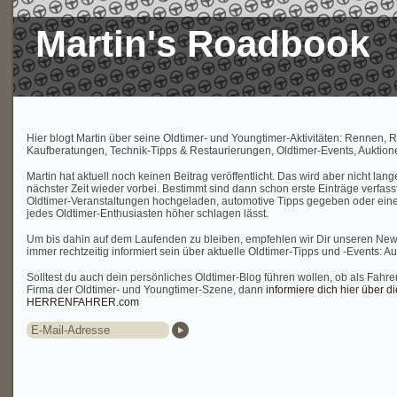
Martin's Roadbook
Hier blogt Martin über seine Oldtimer- und Youngtimer-Aktivitäten: Rennen, R
Kaufberatungen, Technik-Tipps & Restaurierungen, Oldtimer-Events, Auktione
Martin hat aktuell noch keinen Beitrag veröffentlicht. Das wird aber nicht lan
nächster Zeit wieder vorbei. Bestimmt sind dann schon erste Einträge verfasst
Oldtimer-Veranstaltungen hochgeladen, automotive Tipps gegeben oder eine
jedes Oldtimer-Enthusiasten höher schlagen lässt.
Um bis dahin auf dem Laufenden zu bleiben, empfehlen wir Dir unseren New
immer rechtzeitig informiert sein über aktuelle Oldtimer-Tipps und -Events: Au
Solltest du auch dein persönliches Oldtimer-Blog führen wollen, ob als Fahrer
Firma der Oldtimer- und Youngtimer-Szene, dann
informiere dich hier über d
HERRENFAHRER.com