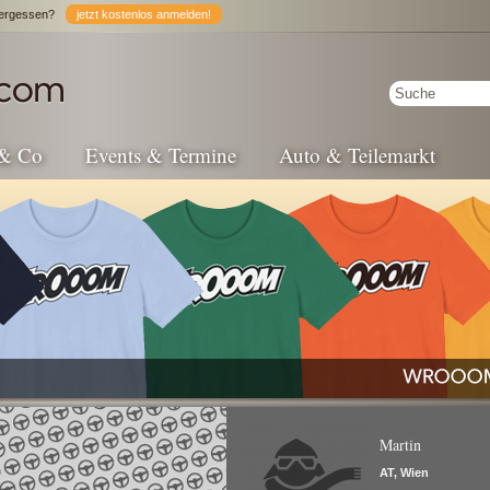
ergessen?
jetzt kostenlos anmelden!
 & Co
Events & Termine
Auto & Teilemarkt
Martin
AT, Wien