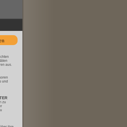
en
ichten
täten
ren aus.
soren
ts und
TER
h zu
er
zu
über ihre